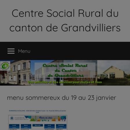
Aller
Centre Social Rural du
au
contenu
canton de Grandvilliers
Le
Centre
Menu
Social
Rural
du
Canton
de
Grandvilliers
est
menu sommereux du 19 au 23 janvier
une
association
loi
1901
qui