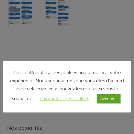
répond
aux
orientations
et
à
la
politique
définies
par
son
Ce site Web utilise des cookies pour améliorer votre
conseil
expérience. Nous supposerons que vous êtes d'accord
d’administration
Rechercher sur notre site
avec cela, mais vous pouvez les refuser si vous le
qui,
souhaitez.
Paramètres des cookies
Recherche
Accepter
pour
certaines
pour
Reche
décisions,
:
délègue
Nos actualités
une