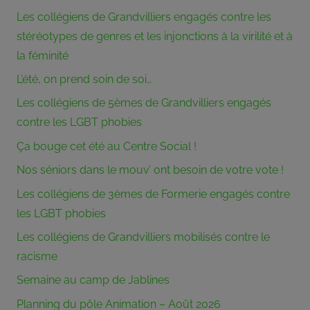
partie
Les collégiens de Grandvilliers engagés contre les
de
stéréotypes de genres et les injonctions à la virilité et à
son
pouvoir
la féminité
aux
L’été, on prend soin de soi…
membres
Les collégiens de 5èmes de Grandvilliers engagés
du
bureau
contre les LGBT phobies
associatif.
Ça bouge cet été au Centre Social !
Crée
en
Nos séniors dans le mouv’ ont besoin de votre vote !
1973,
Les collégiens de 3èmes de Formerie engagés contre
le
les LGBT phobies
Centre
Social
Les collégiens de Grandvilliers mobilisés contre le
Rural
racisme
du
Semaine au camp de Jablines
Canton
de
Planning du pôle Animation – Août 2026