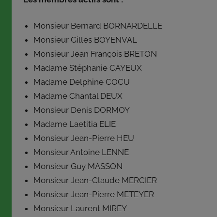
une
partie
Monsieur Bernard BORNARDELLE
de
Monsieur Gilles BOYENVAL
son
Monsieur Jean François BRETON
pouvoir
Madame Stéphanie CAYEUX
aux
Madame Delphine COCU
membres
du
Madame Chantal DEUX
bureau
Monsieur Denis DORMOY
associatif.
Madame Laetitia ELIE
Crée
Monsieur Jean-Pierre HEU
en
Monsieur Antoine LENNE
1973,
Monsieur Guy MASSON
le
Monsieur Jean-Claude MERCIER
Centre
Monsieur Jean-Pierre METEYER
Social
Rural
Monsieur Laurent MIREY