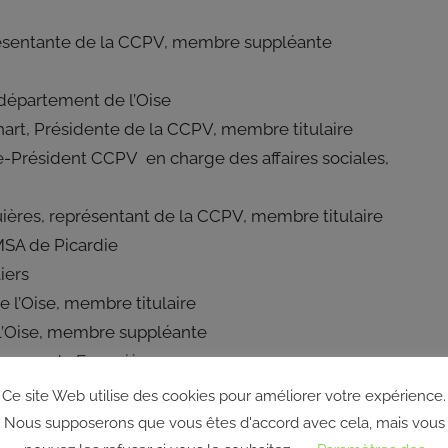
résentante de la CCPV, membre suppléante
épartement de l’Oise
t, Présidente de la CCPV, membre titulaire
e-Président CCPV en charge des affaires sociales,
ères, représentant de la CCPV, membre titulaire
MSA de Picardie
iers
 l’Oise, membre titulaire
l’Oise, membre suppléante
mmune de Feuquières
épartement de l’Oise
Ce site Web utilise des cookies pour améliorer votre expérience.
A de Picardie
Nous supposerons que vous êtes d'accord avec cela, mais vous