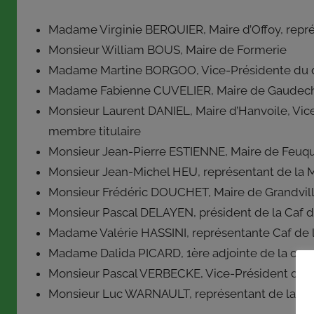
des
Centres
Madame Virginie BERQUIER, Maire d’Offoy, rep
Sociaux
Monsieur William BOUS, Maire de Formerie
Ruraux
Madame Martine BORGOO, Vice-Présidente du d
de
Madame Fabienne CUVELIER, Maire de Gaudechar
l’Ois
Monsieur Laurent DANIEL, Maire d’Hanvoile, Vic
membre titulaire
Monsieur Jean-Pierre ESTIENNE, Maire de Feuqui
Monsieur Jean-Michel HEU, représentant de la 
Monsieur Frédéric DOUCHET, Maire de Grandvill
Monsieur Pascal DELAYEN, président de la Caf de
Madame Valérie HASSINI, représentante Caf de 
Madame Dalida PICARD, 1ère adjointe de la co
Monsieur Pascal VERBECKE, Vice-Président du d
Monsieur Luc WARNAULT, représentant de la MS