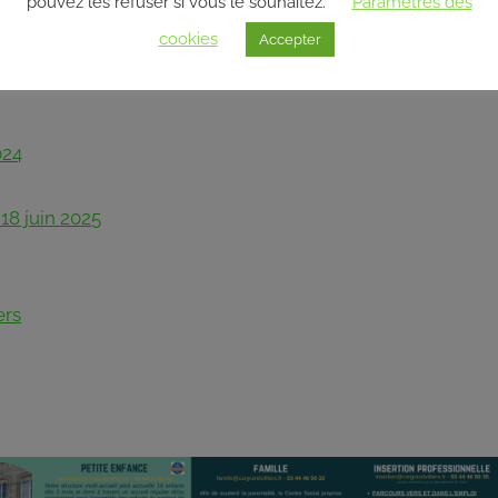
pouvez les refuser si vous le souhaitez.
Paramètres des
 générale ordinaire ouverte aux partenaires, usagers et
cookies
Accepter
le procès-verbal de l’assemblée générale de 2024 ainsi qu
024
18 juin 2025
ers