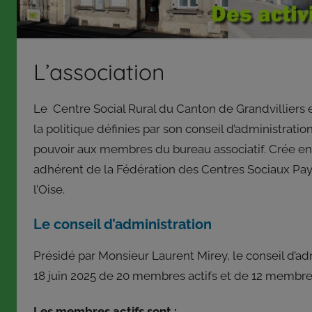
répond
aux
orientations
L’association
et
à
la
Le Centre Social Rural du Canton de Grandvilliers e
politique
la politique définies par son conseil d’administrati
définies
pouvoir aux membres du bureau associatif. Crée en 
par
adhérent de la Fédération des Centres Sociaux Pay
son
l’Oise.
conseil
d’administration
Le conseil d’administration
qui,
pour
Présidé par Monsieur Laurent Mirey, le conseil d’ad
certaines
18 juin 2025 de 20 membres actifs et de 12 membre
décisions,
délègue
Les membres actifs sont :