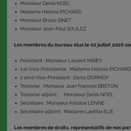
du
Monsieur Denis NOEL
Canton
Madame Hélène PICHARD
de
Monsieur Bruno SINET
Grandvilliers
Monsieur Jean-Paul SOULEZ
est
adhérent
Les membres du bureau élus le 02 juillet 2026 son
de
la
Président : Monsieur Laurent MIREY
Fédération
1 er Vice-Présidente : Madame Hélène PICH
des
2 eme Vice-Président : Denis DORMOY
Centres
Sociaux
Trésorier : Monsieur Jean Francois BRETON
Pays
Trésorier adjoint : Monsieur Denis NOEL
Picards
Secrétaire : Monsieur Antoine LENNE
et
Secrétaire adjoint : Madame Laetitia ELIE
de
l’Union
Les membres de droits, représentatifs de nos parte