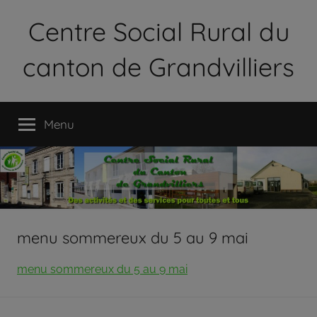
Aller
Centre Social Rural du
au
contenu
canton de Grandvilliers
Le
Centre
Menu
Social
Rural
du
Canton
de
Grandvilliers
est
menu sommereux du 5 au 9 mai
une
association
menu sommereux du 5 au 9 mai
loi
1901
qui