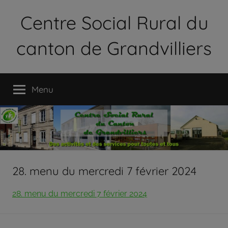
Aller
Centre Social Rural du
au
contenu
canton de Grandvilliers
Le
Centre
Menu
Social
Rural
du
Canton
de
Grandvilliers
est
28. menu du mercredi 7 février 2024
une
association
28. menu du mercredi 7 février 2024
loi
1901
qui