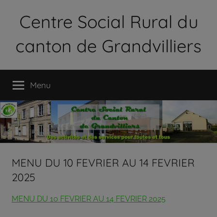
Aller
Centre Social Rural du
au
contenu
canton de Grandvilliers
Le
Centre
Menu
Social
Rural
du
Canton
de
Grandvilliers
est
MENU DU 10 FEVRIER AU 14 FEVRIER
une
2025
association
loi
MENU DU 10 FEVRIER AU 14 FEVRIER 2025
1901
qui