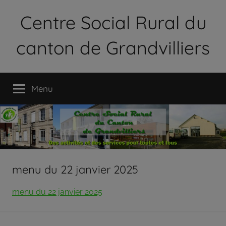
Aller
Centre Social Rural du
au
contenu
canton de Grandvilliers
Le
Centre
Menu
Social
Rural
du
Canton
de
Grandvilliers
est
menu du 22 janvier 2025
une
association
menu du 22 janvier 2025
loi
1901
qui