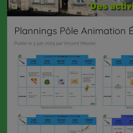
répond
aux
orientations
Plannings Pôle Animation 
et
à
Publié le
2 juin 2025
par
Vincent Maurier
la
politique
définies
par
son
conseil
d’administration
qui,
pour
certaines
décisions,
délègue