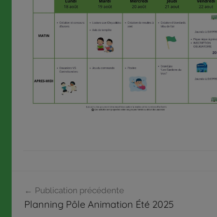
Navigation
A
Publication précédente
c
de
Planning Pôle Animation Été 2025
t
l’article
u