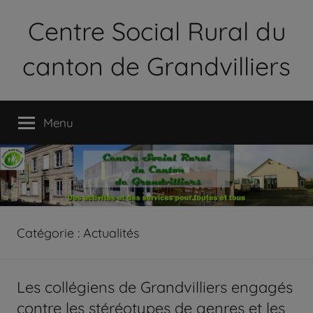
Aller
Centre Social Rural du
au
contenu
canton de Grandvilliers
Le
Centre
Menu
Social
Rural
du
Canton
de
Grandvilliers
est
Catégorie :
Actualités
une
association
loi
Les collégiens de Grandvilliers engagés
1901
contre les stéréotypes de genres et les
qui