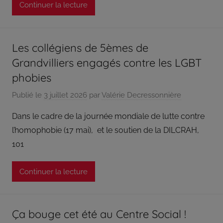
partie
Continuer la lecture
de
son
pouvoir
Les collégiens de 5èmes de
aux
Grandvilliers engagés contre les LGBT
membres
du
phobies
bureau
Publié le
3 juillet 2026
par
Valérie Decressonnière
associatif.
Crée
Dans le cadre de la journée mondiale de lutte contre
en
l’homophobie (17 mai), et le soutien de la DILCRAH,
1973,
101
le
Centre
Social
Continuer la lecture
Rural
du
Canton
Ça bouge cet été au Centre Social !
de