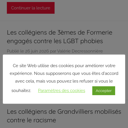
l’Ois
Continuer la lecture
Les collégiens de 3èmes de Formerie
engagés contre les LGBT phobies
Publié le
26 juin 2026
par
Valérie Decressonnière
Dans le cadre de la journée mondiale de lutte contre
Ce site Web utilise des cookies pour améliorer votre
l’homophobie (17 mai), et le soutien de la DILCRAH, 56
expérience. Nous supposerons que vous êtes d'accord
avec cela, mais vous pouvez les refuser si vous le
Continuer la lecture
souhaitez.
Paramètres des cookies
Accepter
Les collégiens de Grandvilliers mobilisés
contre le racisme