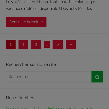
Le voilà, il est tout beau, tout chaud : le planning des
vacances d’été est disponible ! Des activités, des
Continuer la lecture
Pagination
Articles
1
2
3
…
6
»
suivants
des
publications
Rechercher sur notre site
Recherche
pour
Reche
:
Nos actualités
Les collégiens de Grandvilliers engagés contre les