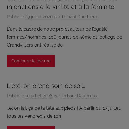
injonctions à la virilité et à la féminité
répond
aux
Publié le
23 juillet 2026
par
Thibaut Dauthieux
orientations
et
Dans le cadre de notre projet autour de l’égalité
à
femmes/hommes, 106 jeunes de 5ème du collège de
la
Grandvilliers ont réalisé de
politique
définies
Continuer la lecture
par
son
conseil
d’administration
L’été, on prend soin de soi…
qui,
Publié le
10 juillet 2026
par
Thibaut Dauthieux
pour
certaines
…et on fait ça de la tête aux pieds ! A partir du 17 juillet,
décisions,
tous les vendredis de 10h
délègue
une