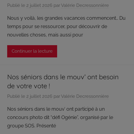
Grandvilliers
Publié le
2 juillet 2026
par
Valérie Decressonnière
est
Nous y voilà, les grandes vacances commencent… Du
adhérent
de
temps pour se ressourcer, pour découvrir de
la
nouvelles choses, mais aussi pour
Fédération
des
Continuer la lecture
Centres
Sociaux
Pays
Nos séniors dans le mouv’ ont besoin
Picards
et
de votre vote !
de
Publié le
2 juillet 2026
par
Valérie Decressonnière
l’Union
des
Nos séniors dans le mouv’ ont participé à un
Centres
concours photo dit “défi Ogénie”, organisé par le
Sociaux
groupe SOS. Présenté
Ruraux
de