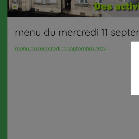
répond
aux
orientations
menu du mercredi 11 sept
et
à
la
menu du mercredi 11 septembre 2024
politique
définies
par
son
conseil
d’administration
qui,
pour
certaines
décisions,
délègue