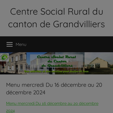
Aller
Centre Social Rural du
au
contenu
canton de Grandvilliers
Le
Centre
Menu
Social
Rural
du
Canton
de
Grandvilliers
est
Menu mercredi Du 16 décembre au 20
une
décembre 2024
association
loi
Menu mercredi Du 16 décembre au 20 décembre
1901
2024
qui