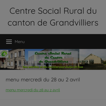
Aller
Centre Social Rural du
au
contenu
canton de Grandvilliers
Le
Centre
Menu
Social
Rural
du
Canton
de
Grandvilliers
est
menu mercredi du 28 au 2 avril
une
association
menu mercredi du 28 au 2 avril
loi
1901
qui