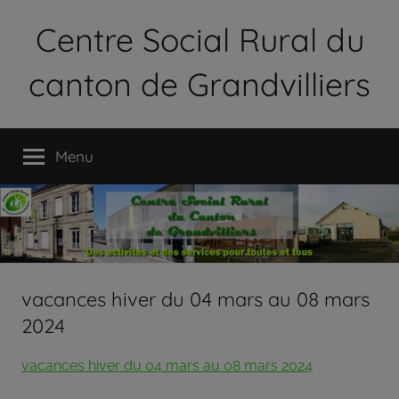
Aller
Centre Social Rural du
au
contenu
canton de Grandvilliers
Le
Centre
Menu
Social
Rural
du
Canton
de
Grandvilliers
est
vacances hiver du 04 mars au 08 mars
une
2024
association
loi
vacances hiver du 04 mars au 08 mars 2024
1901
qui