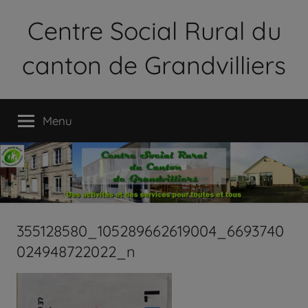
Aller
Centre Social Rural du
au
contenu
canton de Grandvilliers
Le
Centre
Menu
Social
Rural
du
Canton
de
Grandvilliers
est
355128580_105289662619004_6693740
une
024948722022_n
association
loi
1901
qui