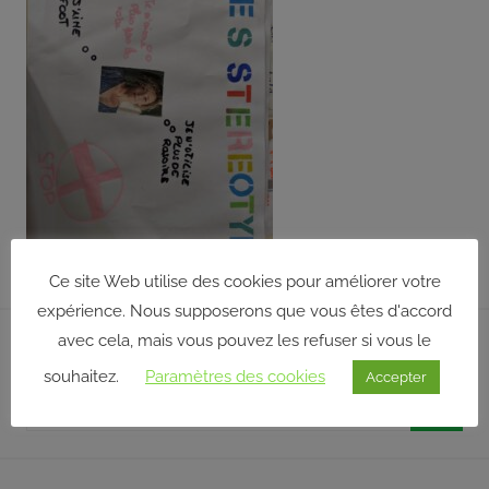
répond
aux
orientations
et
à
la
politique
définies
par
son
Ce site Web utilise des cookies pour améliorer votre
conseil
d’administration
expérience. Nous supposerons que vous êtes d'accord
qui,
avec cela, mais vous pouvez les refuser si vous le
Rechercher sur notre site
pour
souhaitez.
Paramètres des cookies
Accepter
certaines
Recherche
décisions,
pour
délègue
Reche
:
une