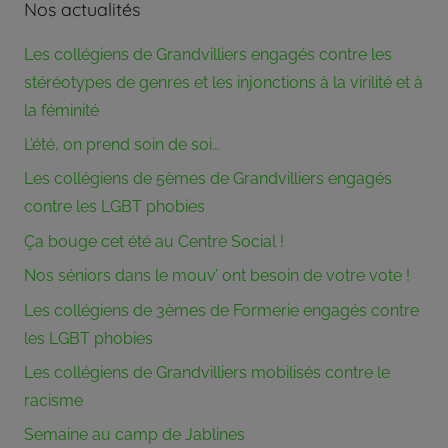
partie
Nos actualités
de
son
Les collégiens de Grandvilliers engagés contre les
pouvoir
stéréotypes de genres et les injonctions à la virilité et à
aux
la féminité
membres
L’été, on prend soin de soi…
du
bureau
Les collégiens de 5èmes de Grandvilliers engagés
associatif.
contre les LGBT phobies
Crée
Ça bouge cet été au Centre Social !
en
1973,
Nos séniors dans le mouv’ ont besoin de votre vote !
le
Les collégiens de 3èmes de Formerie engagés contre
Centre
les LGBT phobies
Social
Rural
Les collégiens de Grandvilliers mobilisés contre le
du
racisme
Canton
Semaine au camp de Jablines
de