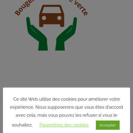
répond
aux
orientations
et
à
la
politique
définies
par
son
conseil
d’administration
qui,
pour
Ce site Web utilise des cookies pour améliorer votre
Navigation
certaines
expérience. Nous supposerons que vous êtes d'accord
Publication précédente
de
décisions,
avec cela, mais vous pouvez les refuser si vous le
velo
délègue
l’article
souhaitez.
Paramètres des cookies
Accepter
une