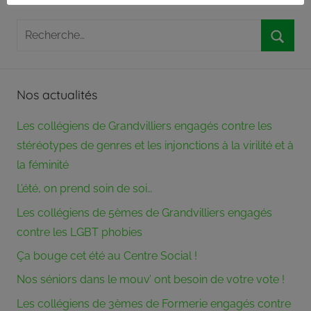
partie
de
Recherche
son
pour
pouvoir
Reche
:
aux
membres
Nos actualités
du
bureau
Les collégiens de Grandvilliers engagés contre les
associatif.
stéréotypes de genres et les injonctions à la virilité et à
Crée
la féminité
en
1973,
L’été, on prend soin de soi…
le
Les collégiens de 5èmes de Grandvilliers engagés
Centre
contre les LGBT phobies
Social
Rural
Ça bouge cet été au Centre Social !
du
Nos séniors dans le mouv’ ont besoin de votre vote !
Canton
Les collégiens de 3èmes de Formerie engagés contre
de