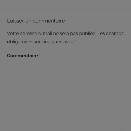
répond
aux
Laisser un commentaire
orientations
et
Votre adresse e-mail ne sera pas publiée.
Les champs
à
la
obligatoires sont indiqués avec
*
politique
définies
Commentaire
*
par
son
conseil
d’administration
qui,
pour
certaines
décisions,
délègue
une