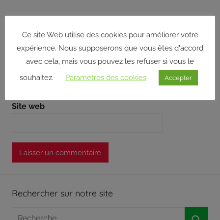
partie
de
Nom
*
son
Ce site Web utilise des cookies pour améliorer votre
pouvoir
expérience. Nous supposerons que vous êtes d'accord
aux
membres
avec cela, mais vous pouvez les refuser si vous le
E-mail
*
du
souhaitez.
Paramètres des cookies
Accepter
bureau
associatif.
Site web
Crée
en
1973,
le
Centre
Social
Rural
du
Rechercher sur notre site
Canton
Recherche
de