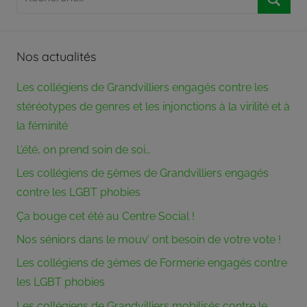
Grandvilliers
pour
Reche
est
:
adhérent
Nos actualités
de
la
Les collégiens de Grandvilliers engagés contre les
Fédération
stéréotypes de genres et les injonctions à la virilité et à
des
Centres
la féminité
Sociaux
L’été, on prend soin de soi…
Pays
Les collégiens de 5èmes de Grandvilliers engagés
Picards
et
contre les LGBT phobies
de
Ça bouge cet été au Centre Social !
l’Union
Nos séniors dans le mouv’ ont besoin de votre vote !
des
Centres
Les collégiens de 3èmes de Formerie engagés contre
Sociaux
les LGBT phobies
Ruraux
de
Les collégiens de Grandvilliers mobilisés contre le