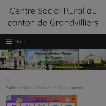
Aller
Centre Social Rural du
au
contenu
canton de Grandvilliers
Le
Centre
Menu
Social
Rural
du
Canton
de
Grandvilliers
est
10
une
Publié le
17 juin 2026
par
Valérie Decressonnière
association
loi
1901
qui