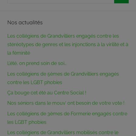
pour
partie
Reche
de
:
son
Nos actualités
pouvoir
aux
Les collégiens de Grandvilliers engagés contre les
membres
stéréotypes de genres et les injonctions à la virilité et à
du
bureau
la féminité
associatif.
L’été, on prend soin de soi…
Crée
Les collégiens de 5èmes de Grandvilliers engagés
en
1973,
contre les LGBT phobies
le
Ça bouge cet été au Centre Social !
Centre
Nos séniors dans le mouv’ ont besoin de votre vote !
Social
Rural
Les collégiens de 3èmes de Formerie engagés contre
du
les LGBT phobies
Canton
Les collégiens de Grandvilliers mobilisés contre le
de