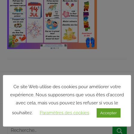
répond
aux
orientations
et
à
la
politique
définies
par
son
Navigation
conseil
Publication précédente
d’administration
de
Ce site Web utilise des cookies pour améliorer votre
Planning du pôle Animation – Juillet 2026
qui,
expérience. Nous supposerons que vous êtes d'accord
l’article
pour
avec cela, mais vous pouvez les refuser si vous le
certaines
souhaitez.
Paramètres des cookies
Accepter
décisions,
Rechercher sur notre site
délègue
Recherche
une