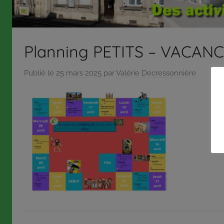
répond
aux
orientations
Planning PETITS – VACANC
et
à
Publié le
25 mars 2025
par
Valérie Decressonnière
la
politique
définies
par
son
conseil
d’administration
qui,
pour
certaines
décisions,
délègue