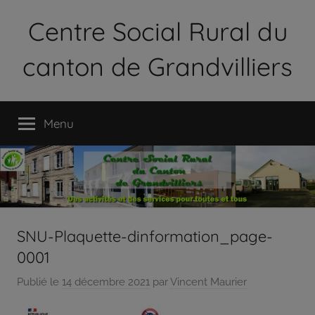
Aller
Centre Social Rural du
au
contenu
canton de Grandvilliers
Le
Centre
Menu
Social
Rural
du
Canton
de
Grandvilliers
est
SNU-Plaquette-dinformation_page-
une
0001
association
loi
Publié le
14 décembre 2021
par
Vincent Maurier
1901
qui