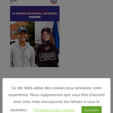
répond
aux
orientations
et
à
la
politique
définies
par
son
conseil
d’administration
qui,
pour
Ce site Web utilise des cookies pour améliorer votre
certaines
Navigation
expérience. Nous supposerons que vous êtes d'accord
décisions,
Publication précédente
avec cela, mais vous pouvez les refuser si vous le
délègue
de
Le Service national universel (SNU)
une
souhaitez.
Paramètres des cookies
Accepter