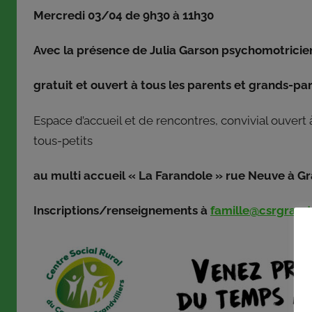
une
Mercredi 03/04 de 9h30 à 11h30
partie
de
Avec la présence de Julia Garson psychomotricie
son
pouvoir
gratuit et ouvert à tous les parents et grands-par
aux
membres
Espace d’accueil et de rencontres, convivial ouvert à
du
tous-petits
bureau
associatif.
au multi accueil « La Farandole » rue Neuve à Gra
Crée
en
Inscriptions/renseignements à
famille@csrgrandvi
1973,
le
Centre
Social
Rural