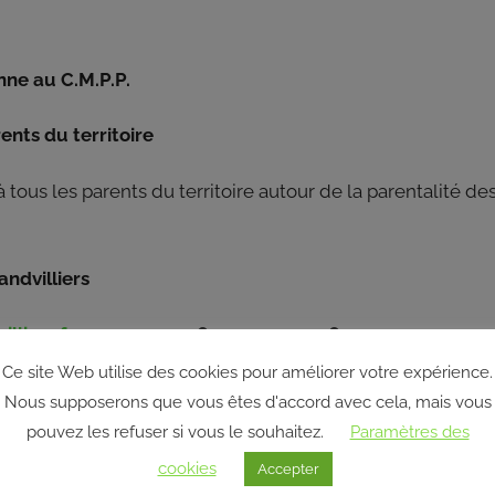
nne au C.M.P.P.
ents du territoire
 tous les parents du territoire autour de la parentalité de
ndvilliers
lliers.fr
ou au 03 44 46 50 33 ou au 06 02 55 77 23
Ce site Web utilise des cookies pour améliorer votre expérience.
Nous supposerons que vous êtes d'accord avec cela, mais vous
pouvez les refuser si vous le souhaitez.
Paramètres des
cookies
Accepter