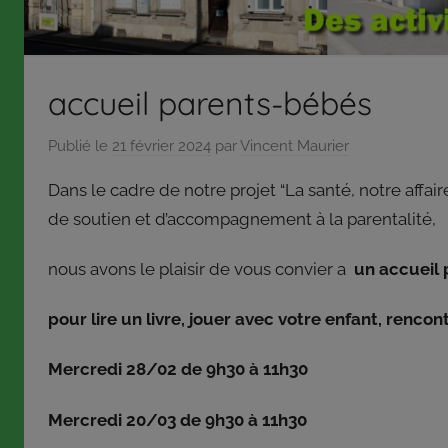
répond
aux
orientations
accueil parents-bébés
et
à
Publié le
21 février 2024
par
Vincent Maurier
la
politique
Dans le cadre de notre projet “La santé, notre affaire
définies
de soutien et d’accompagnement à la parentalité,
par
son
nous avons le plaisir de vous convier a
un accueil
conseil
d’administration
pour lire un livre, jouer avec votre enfant, rencon
qui,
pour
Mercredi 28/02 de 9h30 à 11h30
certaines
décisions,
Mercredi 20/03 de 9h30 à 11h30
délègue