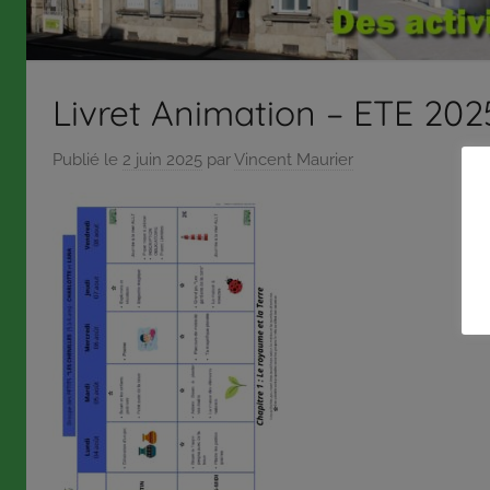
répond
aux
orientations
Livret Animation – ETE 2
et
à
Publié le
2 juin 2025
par
Vincent Maurier
la
politique
définies
par
son
conseil
d’administration
qui,
pour
certaines
décisions,
délègue