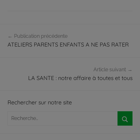
Navigation
A
Publication précédente
c
de
ATELIERS PARENTS ENFANTS A NE PAS RATER
t
l’article
u
a
l
Article suivant
LA SANTE : notre affaire à toutes et tous
i
t
é
s
Rechercher sur notre site
Recherche
pour
Reche
: