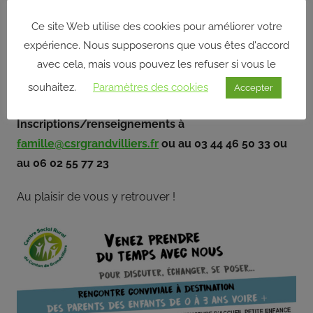
l’Ois
tous les parents du territoire autour de la parentalité
Ce site Web utilise des cookies pour améliorer votre
des tous-petits
expérience. Nous supposerons que vous êtes d'accord
avec cela, mais vous pouvez les refuser si vous le
au multi accueil « La Farandole » rue Neuve à
souhaitez.
Paramètres des cookies
Accepter
Grandvilliers
Inscriptions/renseignements à
famille@csrgrandvilliers.fr
ou au 03 44 46 50 33 ou
au 06 02 55 77 23
Au plaisir de vous y retrouver !