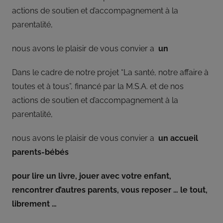
répond
actions de soutien et d’accompagnement à la
aux
parentalité,
orientations
et
nous avons le plaisir de vous convier a
un
à
la
Dans le cadre de notre projet “La santé, notre affaire à
politique
toutes et à tous”, financé par la M.S.A. et de nos
définies
actions de soutien et d’accompagnement à la
par
parentalité,
son
conseil
nous avons le plaisir de vous convier a
un accueil
d’administration
parents-bébés
qui,
pour
pour lire un livre, jouer avec votre enfant,
certaines
décisions,
rencontrer d’autres parents, vous reposer … le tout,
délègue
librement …
une