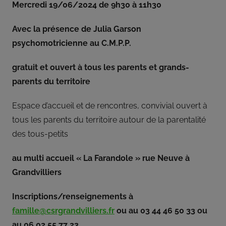
partie
Mercredi 19/06/2024 de 9h30 à 11h30
de
son
Avec la présence de Julia Garson
pouvoir
psychomotricienne au C.M.P.P.
aux
membres
gratuit et ouvert à tous les parents et grands-
du
parents du territoire
bureau
associatif.
Espace d’accueil et de rencontres, convivial ouvert à
Crée
tous les parents du territoire autour de la parentalité
en
des tous-petits
1973,
le
au multi accueil « La Farandole » rue Neuve à
Centre
Social
Grandvilliers
Rural
du
Inscriptions/renseignements à
Canton
famille@csrgrandvilliers.fr
ou au 03 44 46 50 33 ou
de
au 06 02 55 77 23