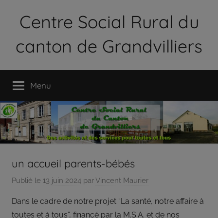
Aller
Centre Social Rural du
au
contenu
canton de Grandvilliers
Le
Centre
Menu
Social
Rural
du
Canton
de
Grandvilliers
est
un accueil parents-bébés
une
Publié le
13 juin 2024
par
Vincent Maurier
association
loi
Dans le cadre de notre projet “La santé, notre affaire à
1901
toutes et à tous”, financé par la M.S.A. et de nos
qui